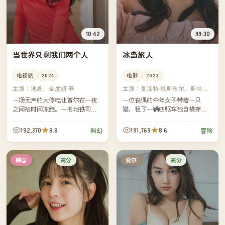
10:42
99:30
当世界只剩我们两个人
冰岛旅人
电视剧
2024
电影
2023
主演：
池晟、全度妍 等
主演：
夏洛特·根斯布尔、斯特兰·
斯卡斯加德 等
一场无声的大停电让首尔在一夜
一位丧偶的中年女子带着一只
之间被时间冻结。一名地铁司机
猫，租了一辆四驱车独自横穿冰
与一名急诊医生发现自己是城市
岛环岛公路。每一处温泉、每一
中仅剩的两个清醒者，他们沿着
座教堂、每一阵风都让她离自己
192,370
8.8
191,769
8.6
科幻
冒险
冷冷清清的汉江一路向南，寻找
更近了一步。
时间...
高分
高分
韩国
爱尔