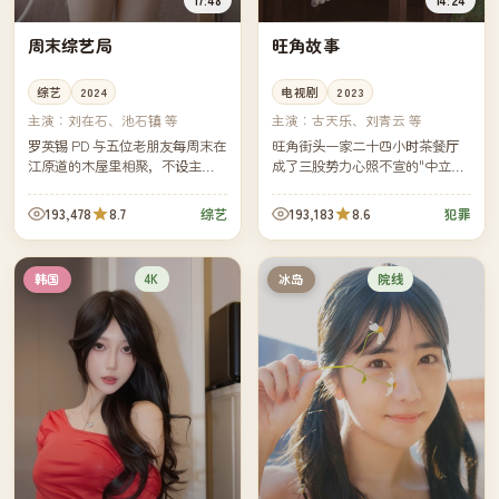
周末综艺局
旺角故事
综艺
2024
电视剧
2023
主演：
刘在石、池石镇 等
主演：
古天乐、刘青云 等
罗英锡 PD 与五位老朋友每周末在
旺角街头一家二十四小时茶餐厅
江原道的木屋里相聚，不设主
成了三股势力心照不宣的"中立
题、不写剧本，从买菜做饭聊到
区"。然而一桩跨境案让所有人不
深夜散步——韩国近年最受好评
得不在同一晚摊开各自的牌。
193,478
8.7
193,183
8.6
综艺
犯罪
的"无脑"综艺。
4K
院线
韩国
冰岛