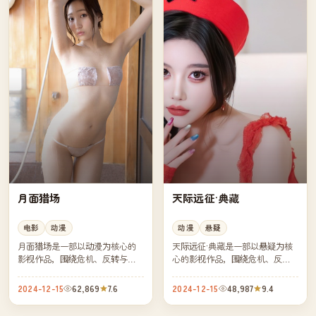
月面猎场
天际远征·典藏
电影
动漫
动漫
悬疑
月面猎场是一部以动漫为核心的
天际远征·典藏是一部以悬疑为核
影视作品，围绕危机、反转与人
心的影视作品，围绕危机、反转
物成长展开，整体节奏紧凑，值
与人物成长展开，整体节奏紧
得推荐观看。
凑，值得推荐观看。
2024-12-15
62,869
7.6
2024-12-15
48,987
9.4