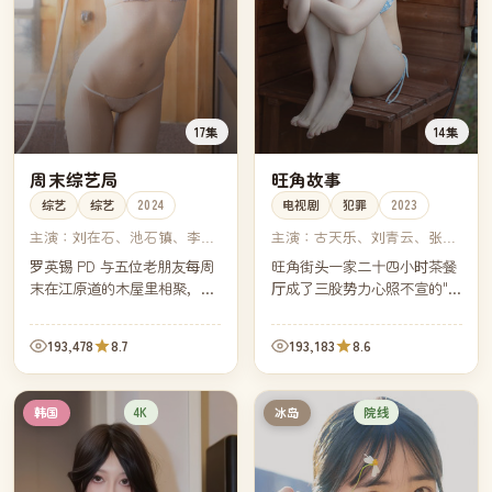
17集
14集
周末综艺局
旺角故事
综艺
综艺
2024
电视剧
犯罪
2023
主演：
刘在石、池石镇、李孝
主演：
古天乐、刘青云、张家
利、朴娜莱
辉、林家栋
罗英锡 PD 与五位老朋友每周
旺角街头一家二十四小时茶餐
末在江原道的木屋里相聚，不
厅成了三股势力心照不宣的"中
设主题、不写剧本，从买菜做
立区"。然而一桩跨境案让所有
饭聊到深夜散步——韩国近年
人不得不在同一晚摊开各自的
193,478
8.7
193,183
8.6
最受好评的"无脑"综艺。
牌。
4K
院线
韩国
冰岛