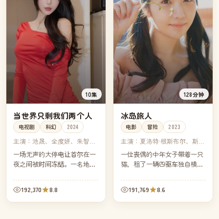
10集
128分钟
当世界只剩我们两个人
冰岛旅人
电视剧
科幻
2024
电影
冒险
2023
主演：
池晟、全度妍、朱智
主演：
夏洛特·根斯布尔、斯特
勋、任时完
兰·斯卡斯加德、玛蒂尔达·詹
一场无声的大停电让首尔在一
一位丧偶的中年女子带着一只
宁斯、尼可拉斯·凯奇
夜之间被时间冻结。一名地铁
猫，租了一辆四驱车独自横穿
司机与一名急诊医生发现自己
冰岛环岛公路。每一处温泉、
是城市中仅剩的两个清醒者，
每一座教堂、每一阵风都让她
192,370
8.8
191,769
8.6
他们沿着冷冷清清的汉江一路
离自己更近了一步。
向南，寻找时间消失的入口。