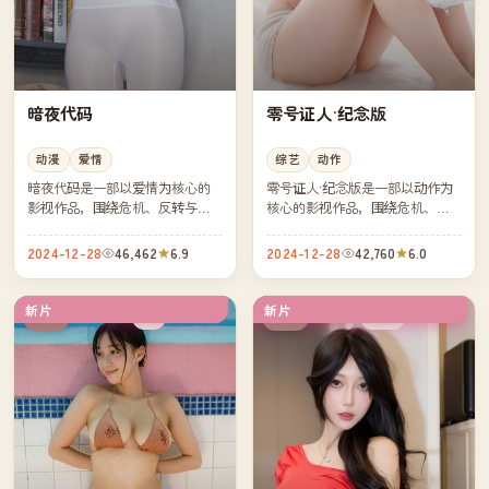
暗夜代码
零号证人·纪念版
动漫
爱情
综艺
动作
暗夜代码是一部以爱情为核心的
零号证人·纪念版是一部以动作为
影视作品，围绕危机、反转与人
核心的影视作品，围绕危机、反
物成长展开，整体节奏紧凑，值
转与人物成长展开，整体节奏紧
得推荐观看。
凑，值得推荐观看。
2024-12-28
46,462
6.9
2024-12-28
42,760
6.0
新片
新片
4K
完结
中国
美国