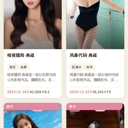
暗夜猎局·典藏
风暴代码·典藏
综艺
犯罪
纪录片
动作
暗夜猎局·典藏是一部以犯罪为核
风暴代码·典藏是一部以动作为核
心的影视作品，围绕危机、反转
心的影视作品，围绕危机、反转
与人物成长展开，整体节奏紧
与人物成长展开，整体节奏紧
凑，值得推荐观看。
凑，值得推荐观看。
2024-12-24
42,068
8.2
2024-12-22
45,243
7.9
新片
新片
完结
热播
日本
美国