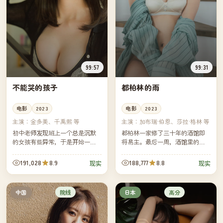
99:57
99:31
不能哭的孩子
都柏林的雨
电影
2023
电影
2023
主演：
金多美、千禹熙 等
主演：
加布瑞·伯恩、莎拉·格林 等
初中老师发现班上一个总是沉默
都柏林一家修了三十年的酒馆即
的女孩有些异常，于是开始一个
将易主。最后一周，酒馆里的常
人调查她的家庭。镜头克制，却
客自发为这家店写了七十三封
把整个青春期的暗角揭得清清楚
信，老板说他要把每一封都念出
191,028
8.9
188,777
8.8
现实
现实
楚。
来。
院线
高分
中国
日本