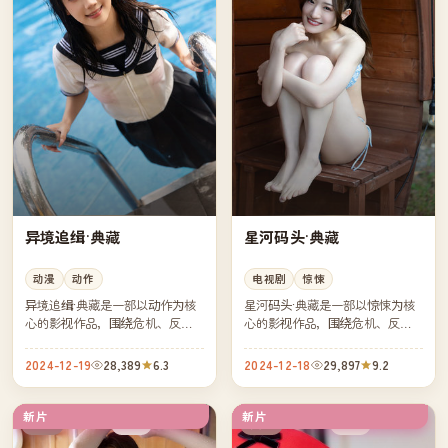
异境追缉·典藏
星河码头·典藏
动漫
动作
电视剧
惊悚
异境追缉·典藏是一部以动作为核
星河码头·典藏是一部以惊悚为核
心的影视作品，围绕危机、反转
心的影视作品，围绕危机、反转
与人物成长展开，整体节奏紧
与人物成长展开，整体节奏紧
凑，值得推荐观看。
凑，值得推荐观看。
2024-12-19
28,389
6.3
2024-12-18
29,897
9.2
新片
新片
完结
热播
中国
英国