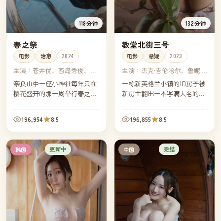
118分钟
132分钟
春之祭
教堂北街三号
电影
治愈
2024
电影
悬疑
2023
主演：
苍井优、西岛秀俊、田
主演：
杰克·吉伦哈尔、鲁妮·
中丽奈、永山瑛太
玛拉、杰西·普莱蒙、凯特·布
奈良山中一座小神社每年只在
一栋新英格兰小镇的旧房子被
兰切特
樱花盛开的那一周举行春之
新房主翻出一本写满人名的笔
祭。今年的祭典前一周，一个
记本。镇上的图书管理员说，
被母亲带回家乡的小女孩，意
那些名字都是过去三十年里在
196,954
8.5
196,855
8.5
外卷进了祭典背后的家族纠
这栋屋子前停过车的人。
葛。
更新中
完结
韩国
中国