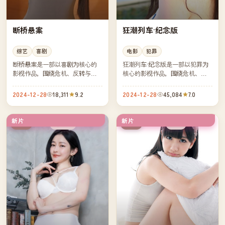
断桥悬案
狂潮列车·纪念版
综艺
喜剧
电影
犯罪
断桥悬案是一部以喜剧为核心的
狂潮列车·纪念版是一部以犯罪为
影视作品，围绕危机、反转与人
核心的影视作品，围绕危机、反
物成长展开，整体节奏紧凑，值
转与人物成长展开，整体节奏紧
得推荐观看。
凑，值得推荐观看。
2024-12-28
18,311
9.2
2024-12-28
45,084
7.0
新片
新片
连载中
院线
美国
中国