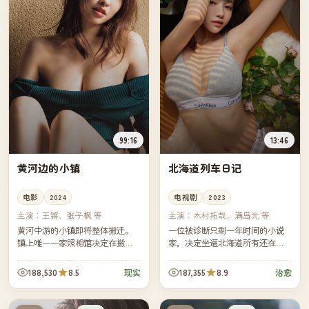
99:16
13:46
黄河边的小镇
北海道列车日记
电影
2024
电视剧
2023
主演：
王锵、张子枫 等
主演：
木村拓哉、满岛光 等
黄河中游的小镇即将整体搬迁。
一位被诊断只剩一年时间的小说
镇上唯一一家照相馆决定在搬迁
家，决定坐遍北海道所有还在运
前给每一户拍一张老式黑白合
行的支线铁路。每一段铁路上的
影。三个月里，镜头比小镇本身
偶遇，都比他自己的小说更难
188,530
8.5
187,355
8.9
现实
治愈
先一步告别。
写。