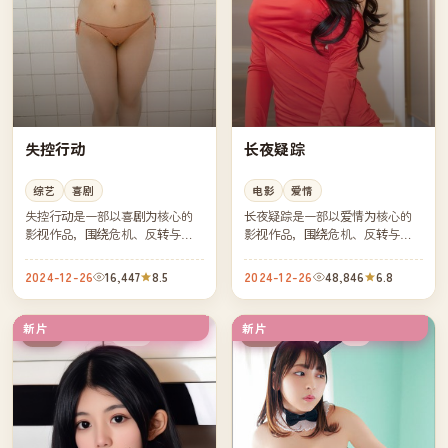
失控行动
长夜疑踪
综艺
喜剧
电影
爱情
失控行动是一部以喜剧为核心的
长夜疑踪是一部以爱情为核心的
影视作品，围绕危机、反转与人
影视作品，围绕危机、反转与人
物成长展开，整体节奏紧凑，值
物成长展开，整体节奏紧凑，值
得推荐观看。
得推荐观看。
2024-12-26
16,447
8.5
2024-12-26
48,846
6.8
新片
新片
杜比
4K
中国
中国