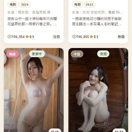
电影
2024
电影
2023
主演：
苍井优、西岛秀俊 等
主演：
杰克·吉伦哈尔、鲁妮·玛拉
等
奈良山中一座小神社每年只在樱
一栋新英格兰小镇的旧房子被新
花盛开的那一周举行春之祭。今
房主翻出一本写满人名的笔记
年的祭典前一周，一个被母亲带
本。镇上的图书管理员说，那些
回家乡的小女孩，意外卷进了祭
名字都是过去三十年里在这栋屋
196,954
8.5
196,855
8.5
治愈
悬疑
典背后的家族纠葛。
子前停过车的人。
更新中
完结
韩国
中国
17:48
14:24