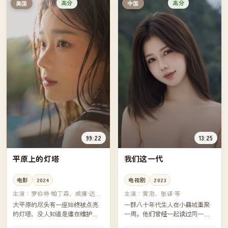
高分
高分
美国
中国
99:22
13:25
平原上的灯塔
我们这一代
电影
2024
电视剧
2023
主演：
罗伯特·帕丁森、威廉·达福
主演：
黄渤、张译 等
等
大平原的尽头有一座始终被点亮
一群八十年代生人在小县城重聚
的灯塔，没人知道是谁在维护
一周。他们曾经一起读过同一所
它。一位被解雇的记者决定一路
中学，如今分布在北京、上海、