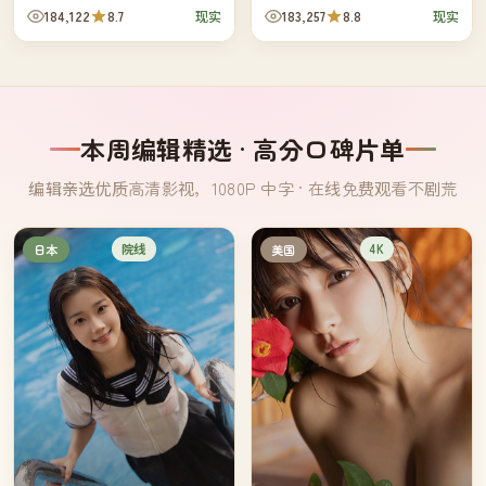
开车追到那里，并住下来找出答
广州、汕头与县城本地——但他
184,122
8.7
183,257
8.8
现实
现实
案。
们的烦恼竟然惊人地相似。
本周编辑精选 · 高分口碑片单
编辑亲选优质高清影视，1080P 中字 · 在线免费观看不剧荒
院线
4K
日本
美国